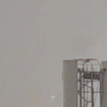
информация от името на оператора на този уебсайт,
Subject*
за да оцени използването от вас на уебсайта, да
състави доклади за дейността на уебсайта и да
предостави други услуги относно дейността на
уебсайта и използването на Интернет за оператора
на уебсайта. IP адресът, предаден от вашия браузър
Message
като част от Google Analytics, няма да бъде обединен
с други данни, съхранявани от Google.
Приставка за браузър
Можете да предотвратите съхраняването на тези
бисквитки, като изберете подходящите настройки в
браузъра си.
Искаме обаче да отбележим, че това
може да означава, че няма да можете да се
насладите на пълната функционалност на този
уебсайт. Можете също така да предотвратите
Upload your resume
предаването на данните, генерирани от бисквитки за
използването на уебсайта ви (вкл. Вашия IP адрес), и
CHOOSE A FILE
обработката на тези данни от Google, като изтеглите
и инсталирате приставката за браузър, достъпна на
Тип на файла: PDF
| Размер на файла:
0
MB
следната връзка:
https://tools.google.com/dlpage/gaoptout?hl=en
CHOOSE A FILE