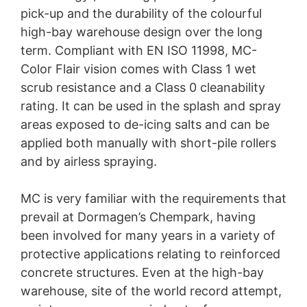
pick-up and the durability of the colourful
high-bay warehouse design over the long
Colourful industrial culture at
term. Compliant with EN ISO 11998, MC-
Covestro
Color Flair vision comes with Class 1 wet
Why are art and architecture combined so rarely
scrub resistance and a Class 0 cleanability
with industrial structures in the chemical industry?
rating. It can be used in the splash and spray
Covestro Deutschland AG, one of the world’s leading
areas exposed to de-icing salts and can be
manufacturers of high-quality polymer materials,
proofed that this can work quite well. Together with
applied both manually with short-pile rollers
artist Martin Heuwold, they transformed a high-bay
and by airless spraying.
warehouse into a gigantic work of art using MC-
Color Flair vision.
MC is very familiar with the requirements that
prevail at Dormagen’s Chempark, having
been involved for many years in a variety of
protective applications relating to reinforced
concrete structures. Even at the high-bay
warehouse, site of the world record attempt,