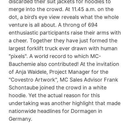
discarded their suit jackets for hoodies to
Нашият уебсайт използва плъгини от YouTube, който
merge into the crowd. At 11.45 a.m. on the
се управлява от Google.
Оператор на страниците е
YouTube LLC, 901 Cherry Ave., Сан Бруно,
dot, a bird’s eye view reveals what the whole
Калифорния 94066, САЩ. Ако посетите една от
venture is all about. A throng of 694
нашите страници с приставка за YouTube, се
enthusiastic participants raise their arms with
установява връзка със сървърите на YouTube. Тук
сървърът на YouTube е информиран за това коя от
a cheer. Together they have just formed the
нашите страници сте посетили. Ако сте влезли в
largest forklift truck ever drawn with human
акаунта си в YouTube, YouTube ви позволява да
"pixels". A world record to which MC-
свържете поведението си при сърфиране директно
с личния си профил. Можете да предотвратите това,
Bauchemie also contributed! At the invitation
като излезете от акаунта си в YouTube. YouTube се
of Anja Waidele, Project Manager for the
използва, за да направи нашия уебсайт
"Covestro Artwork", MC Sales Advisor Frank
привлекателен. Това представлява оправдан
интерес съгласно чл. 6 Параграф 1 (е) GDPR.
Schontaube joined the crowd in a white
Допълнителна информация за обработката на
hoodie. Yet the actual reason for this
потребителски данни можете да намерите в
undertaking was another highlight that made
декларацията за защита на данните на YouTube на
адрес
https://www.google.de/intl/de/policies/privacy
.
nationwide headlines for Dormagen in
Germany.
Отмяна на вашето съгласие за обработката на
вашите данни