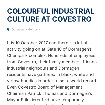
Възражение срещу събирането на данни
Тип на файла: PDF
| Размер на файла:
0
MB
COLOURFUL INDUSTRIAL
Можете да предотвратите събирането на вашите
данни от Google Analytics, като кликнете върху
CULTURE AT COVESTRO
следната връзка.
Ще бъде зададена бисквитка за
CHOOSE A FILE
отказ, за да се предотврати събирането на вашите
Тип на файла: PDF
| Размер на файла:
0
MB
данни при бъдещи посещения на този сайт:
Dormagen - Germany
Disable Google Analytics
Общ размер на файла:
0.00
/
10.00
MB
It is 10 October 2017 and there is a lot of
За повече информация как Google Analytics
I agree with the
Privacy Policy
of MC-Bauchemie
обработва потребителски данни, вижте
activity going on at Gate 10 of Dormagen’s
This site is protected by reCAPTCH and the Google
Privacy Policy
and
Terms of Service
apply.
Декларацията за поверителност на Google:
Chempark complex. Hundreds of employees
https://support.google.com/analytics/answer/600424
from Covestro, their family members, friends,
5?hl=en
SEND
industrial neighbours and Dormagen
Изнесена обработка на данни
residents have gathered in black, white and
Сключихме споразумение с Google за възлагане на
yellow hoodies in order to set a world record.
външни изпълнители на обработката на нашите данни
и изпълняваме изцяло строгите изисквания на
Even Covestro Board of Management
германските органи за защита на данните, когато
Chairman Patrick Thomas and Dormagen’s
използваме Google Analytics.
Mayor Erik Lierenfeld have temporarily
You Tube