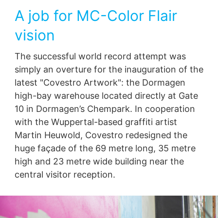
Някои операции по обработка на данни са възможни
A job for MC-Color Flair
само с вашето изрично съгласие.
Можете да
оттеглите съгласието си по всяко време с бъдещ
vision
ефект. Достатъчен е неформален имейл, отправящ
това искане. Данните, обработени преди да получим
вашата заявка, все още могат да бъдат законно
The successful world record attempt was
обработени
.
simply an overture for the inauguration of the
latest "Covestro Artwork": the Dormagen
Право на подаване на жалби до регулаторните
органи
high-bay warehouse located directly at Gate
Ако е налице нарушение на законодателството за
10 in Dormagen’s Chempark. In cooperation
защита на данните, засегнатото лице може да
подаде жалба до компетентните регулаторни
with the Wuppertal-based graffiti artist
органи.
Компетентният регулаторен орган по
Martin Heuwold, Covestro redesigned the
въпроси, свързани със законодателството за защита
huge façade of the 69 metre long, 35 metre
на данните е
:
Landesbeauftragte für Datenschutz und
high and 23 metre wide building near the
Informationsfreiheit NRW, Düsseldorf.
central visitor reception.
Право на преносимост на данните
Имате право да имате данни, които обработваме въз
основа на вашето съгласие или в изпълнение на
договор, автоматично предоставени на вас или на