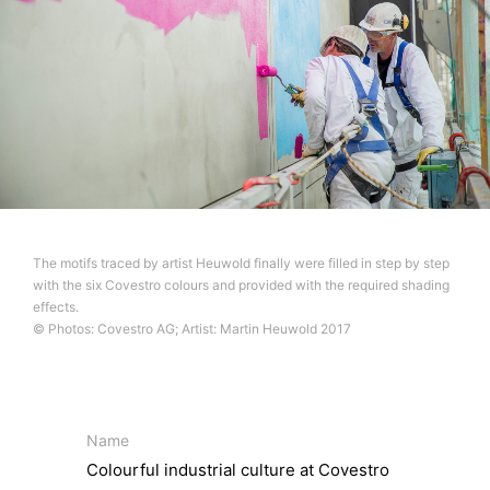
трета страна в стандартен, машинно четим формат.
Ако се нуждаете от директно прехвърляне на данни
на друга отговорна страна, това ще бъде направено
само до степента, която е технически осъществима.
Информация, корекция, блокиране, изтриване
Както е разрешено от чл.
15 GDPR, имате право да
Ви бъде предоставена по всяко време безплатна
информация за личните Ви данни, които се
съхраняват. Също така имате право тези данни да
бъдат коригирани, блокирани или изтрити.
The motifs traced by artist Heuwold finally were filled in step by step
with the six Covestro colours and provided with the required shading
effects.
© Photos: Covestro AG; Artist: Martin Heuwold 2017
Name
Colourful industrial culture at Covestro