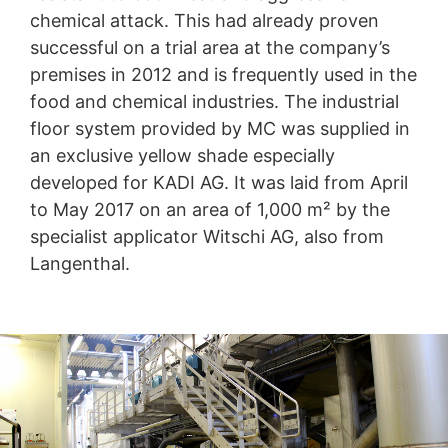
вашите данни
chemical attack. This had already proven
oven for its French fries. However, this required a
Някои операции по обработка на данни са възможни
particularly resilient industrial floor which needed to
само с вашето изрично съгласие.
Можете да
successful on a trial area at the company’s
be laid within as short a time as possible. Thanks to
оттеглите съгласието си по всяко време с бъдещ
premises in 2012 and is frequently used in the
the systems and know-how of MC, KADI was able to
ефект. Достатъчен е неформален имейл, отправящ
food and chemical industries. The industrial
successfully achieve its objective.
това искане. Данните, обработени преди да получим
вашата заявка, все още могат да бъдат законно
floor system provided by MC was supplied in
обработени
.
an exclusive yellow shade especially
developed for KADI AG. It was laid from April
Право на подаване на жалби до регулаторните
органи
to May 2017 on an area of 1,000 m² by the
Ако е налице нарушение на законодателството за
specialist applicator Witschi AG, also from
защита на данните, засегнатото лице може да
Langenthal.
подаде жалба до компетентните регулаторни
органи.
Компетентният регулаторен орган по
въпроси, свързани със законодателството за защита
на данните е
:
Landesbeauftragte für Datenschutz und
Informationsfreiheit NRW, Düsseldorf.
Право на преносимост на данните
Имате право да имате данни, които обработваме въз
основа на вашето съгласие или в изпълнение на