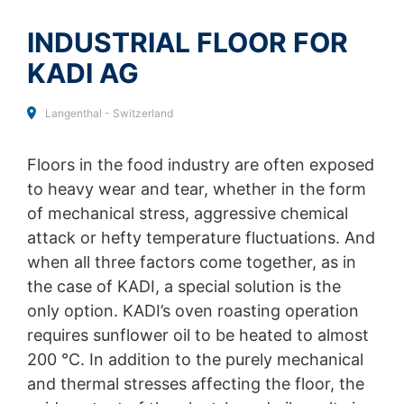
Тип на файла: PDF
| Размер на файла:
0
MB
INDUSTRIAL FLOOR FOR
Възражение срещу събирането на данни
Можете да предотвратите събирането на вашите
KADI AG
данни от Google Analytics, като кликнете върху
CHOOSE A FILE
следната връзка.
Ще бъде зададена бисквитка за
Тип на файла: PDF
| Размер на файла:
0
MB
отказ, за да се предотврати събирането на вашите
Langenthal - Switzerland
данни при бъдещи посещения на този сайт:
Общ размер на файла:
0.00
/
10.00
MB
Disable Google Analytics
Floors in the food industry are often exposed
I agree with the
Privacy Policy
of MC-Bauchemie
За повече информация как Google Analytics
to heavy wear and tear, whether in the form
This site is protected by reCAPTCH and the Google
Privacy Policy
обработва потребителски данни, вижте
and
Terms of Service
apply.
of mechanical stress, aggressive chemical
Декларацията за поверителност на Google:
https://support.google.com/analytics/answer/600424
attack or hefty temperature fluctuations. And
SEND
5?hl=en
when all three factors come together, as in
the case of KADI, a special solution is the
Изнесена обработка на данни
Сключихме споразумение с Google за възлагане на
only option. KADI’s oven roasting operation
външни изпълнители на обработката на нашите данни
requires sunflower oil to be heated to almost
и изпълняваме изцяло строгите изисквания на
200 °C. In addition to the purely mechanical
германските органи за защита на данните, когато
използваме Google Analytics.
and thermal stresses affecting the floor, the