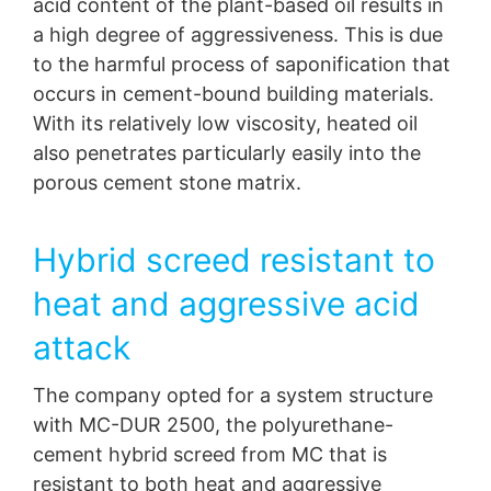
acid content of the plant-based oil results in
You Tube
a high degree of aggressiveness. This is due
Нашият уебсайт използва плъгини от YouTube, който
се управлява от Google.
Оператор на страниците е
to the harmful process of saponification that
YouTube LLC, 901 Cherry Ave., Сан Бруно,
occurs in cement-bound building materials.
Калифорния 94066, САЩ. Ако посетите една от
With its relatively low viscosity, heated oil
нашите страници с приставка за YouTube, се
установява връзка със сървърите на YouTube. Тук
also penetrates particularly easily into the
сървърът на YouTube е информиран за това коя от
porous cement stone matrix.
нашите страници сте посетили. Ако сте влезли в
акаунта си в YouTube, YouTube ви позволява да
свържете поведението си при сърфиране директно
Hybrid screed resistant to
с личния си профил. Можете да предотвратите това,
като излезете от акаунта си в YouTube. YouTube се
heat and aggressive acid
използва, за да направи нашия уебсайт
привлекателен. Това представлява оправдан
attack
интерес съгласно чл. 6 Параграф 1 (е) GDPR.
Industrial floor for a food
Допълнителна информация за обработката на
потребителски данни можете да намерите в
The company opted for a system structure
producer
декларацията за защита на данните на YouTube на
with MC-DUR 2500, the polyurethane-
адрес
https://www.google.de/intl/de/policies/privacy
.
KADI AG from Langenthal, Switzerland, is a
cement hybrid screed from MC that is
manufacturer of potato products and frozen
Отмяна на вашето съгласие за обработката на
resistant to both heat and aggressive
specialties that wanted to install a new commercial