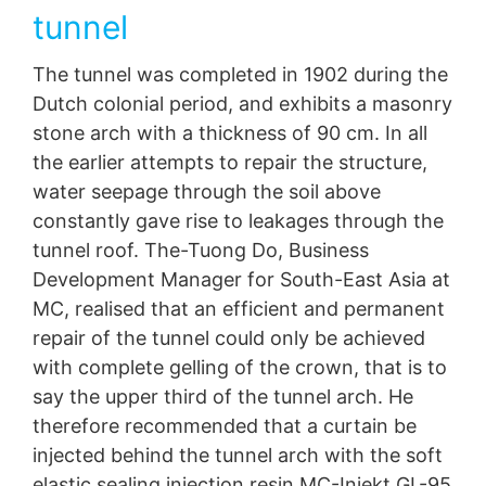
използва, за да направи нашия уебсайт
tunnel
привлекателен. Това представлява оправдан
интерес съгласно чл. 6 Параграф 1 (е) GDPR.
Допълнителна информация за обработката на
The tunnel was completed in 1902 during the
потребителски данни можете да намерите в
Dutch colonial period, and exhibits a masonry
декларацията за защита на данните на YouTube на
stone arch with a thickness of 90 cm. In all
адрес
https://www.google.de/intl/de/policies/privacy
.
the earlier attempts to repair the structure,
Отмяна на вашето съгласие за обработката на
water seepage through the soil above
вашите данни
constantly gave rise to leakages through the
Някои операции по обработка на данни са възможни
само с вашето изрично съгласие.
Можете да
tunnel roof. The-Tuong Do, Business
оттеглите съгласието си по всяко време с бъдещ
Development Manager for South-East Asia at
ефект. Достатъчен е неформален имейл, отправящ
това искане. Данните, обработени преди да получим
MC, realised that an efficient and permanent
вашата заявка, все още могат да бъдат законно
repair of the tunnel could only be achieved
обработени
.
with complete gelling of the crown, that is to
Право на подаване на жалби до регулаторните
say the upper third of the tunnel arch. He
органи
therefore recommended that a curtain be
Ако е налице нарушение на законодателството за
injected behind the tunnel arch with the soft
защита на данните, засегнатото лице може да
подаде жалба до компетентните регулаторни
elastic sealing injection resin MC-Injekt GL-95