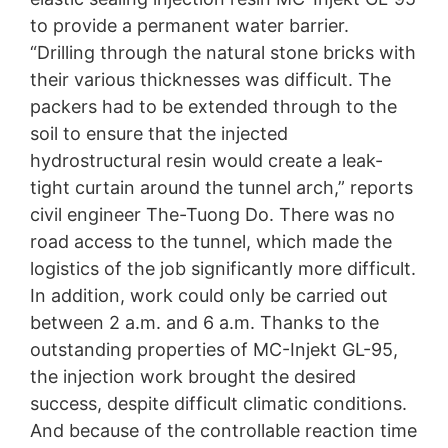
органи.
Компетентният регулаторен орган по
to provide a permanent water barrier.
въпроси, свързани със законодателството за защита
“Drilling through the natural stone bricks with
на данните е
:
Landesbeauftragte für Datenschutz und
their various thicknesses was difficult. The
Informationsfreiheit NRW, Düsseldorf.
packers had to be extended through to the
soil to ensure that the injected
Право на преносимост на данните
Имате право да имате данни, които обработваме въз
hydrostructural resin would create a leak-
основа на вашето съгласие или в изпълнение на
tight curtain around the tunnel arch,” reports
договор, автоматично предоставени на вас или на
civil engineer The-Tuong Do. There was no
трета страна в стандартен, машинно четим формат.
Ако се нуждаете от директно прехвърляне на данни
road access to the tunnel, which made the
на друга отговорна страна, това ще бъде направено
logistics of the job significantly more difficult.
само до степента, която е технически осъществима.
In addition, work could only be carried out
Информация, корекция, блокиране, изтриване
between 2 a.m. and 6 a.m. Thanks to the
Както е разрешено от чл.
15 GDPR, имате право да
outstanding properties of MC-Injekt GL-95,
Ви бъде предоставена по всяко време безплатна
информация за личните Ви данни, които се
the injection work brought the desired
съхраняват. Също така имате право тези данни да
success, despite difficult climatic conditions.
бъдат коригирани, блокирани или изтрити.
And because of the controllable reaction time