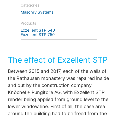
акаунта си в YouTube, YouTube ви позволява да
Categories
свържете поведението си при сърфиране директно
Masonry Systems
с личния си профил. Можете да предотвратите това,
като излезете от акаунта си в YouTube. YouTube се
Products
използва, за да направи нашия уебсайт
привлекателен. Това представлява оправдан
Exzellent STP 540
интерес съгласно чл. 6 Параграф 1 (е) GDPR.
Exzellent STP 750
Допълнителна информация за обработката на
потребителски данни можете да намерите в
декларацията за защита на данните на YouTube на
адрес
https://www.google.de/intl/de/policies/privacy
.
The effect of Exzellent STP
Отмяна на вашето съгласие за обработката на
вашите данни
Between 2015 and 2017, each of the walls of
Някои операции по обработка на данни са възможни
the Rathausen monastery was repaired inside
само с вашето изрично съгласие.
Можете да
and out by the construction company
оттеглите съгласието си по всяко време с бъдещ
ефект. Достатъчен е неформален имейл, отправящ
Knöchel + Pungitore AG, with Exzellent STP
това искане. Данните, обработени преди да получим
render being applied from ground level to the
вашата заявка, все още могат да бъдат законно
lower window line. First of all, the base area
обработени
.
around the building had to be freed from the