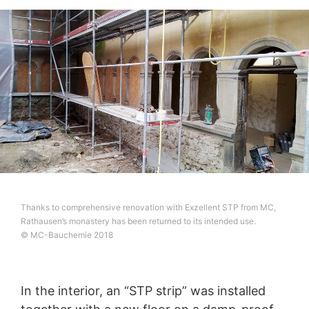
информация за личните Ви данни, които се
съхраняват. Също така имате право тези данни да
бъдат коригирани, блокирани или изтрити.
Thanks to comprehensive renovation with Exzellent STP from MC,
Rathausen’s monastery has been returned to its intended use.
© MC-Bauchemie 2018
In the interior, an “STP strip” was installed