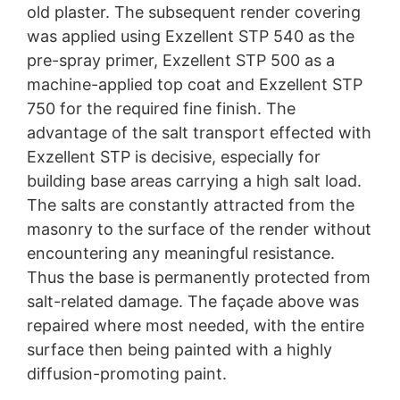
Право на подаване на жалби до регулаторните
old plaster. The subsequent render covering
органи
was applied using Exzellent STP 540 as the
Ако е налице нарушение на законодателството за
защита на данните, засегнатото лице може да
pre-spray primer, Exzellent STP 500 as a
подаде жалба до компетентните регулаторни
machine-applied top coat and Exzellent STP
органи.
Компетентният регулаторен орган по
750 for the required fine finish. The
въпроси, свързани със законодателството за защита
на данните е
:
advantage of the salt transport effected with
Landesbeauftragte für Datenschutz und
Exzellent STP is decisive, especially for
Informationsfreiheit NRW, Düsseldorf.
building base areas carrying a high salt load.
Право на преносимост на данните
The salts are constantly attracted from the
Имате право да имате данни, които обработваме въз
masonry to the surface of the render without
основа на вашето съгласие или в изпълнение на
договор, автоматично предоставени на вас или на
encountering any meaningful resistance.
трета страна в стандартен, машинно четим формат.
Thus the base is permanently protected from
Ако се нуждаете от директно прехвърляне на данни
salt-related damage. The façade above was
на друга отговорна страна, това ще бъде направено
само до степента, която е технически осъществима.
repaired where most needed, with the entire
surface then being painted with a highly
Информация, корекция, блокиране, изтриване
diffusion-promoting paint.
Както е разрешено от чл.
15 GDPR, имате право да
Ви бъде предоставена по всяко време безплатна