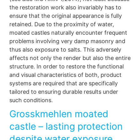
Някои операции по обработка на данни са възможни
the restoration work also invariably has to
само с вашето изрично съгласие.
Можете да
оттеглите съгласието си по всяко време с бъдещ
ensure that the original appearance is fully
ефект. Достатъчен е неформален имейл, отправящ
retained. Due to the proximity of water,
това искане. Данните, обработени преди да получим
moated castles naturally encounter frequent
вашата заявка, все още могат да бъдат законно
обработени
.
problems involving very damp masonry and
thus also exposure to salts. This adversely
Право на подаване на жалби до регулаторните
affects not only the render but also the entire
органи
Ако е налице нарушение на законодателството за
structure. In order to restore the functional
Specialist expertise for the
защита на данните, засегнатото лице може да
and visual characteristics of both, product
подаде жалба до компетентните регулаторни
repair of moated castles
systems are required that are specifically
органи.
Компетентният регулаторен орган по
въпроси, свързани със законодателството за защита
tailored to ensuring durable results under
In order for water locks to last for centuries,
на данните е
:
such conditions.
maintenance and conservation measures are
Landesbeauftragte für Datenschutz und
required from time to time. In order to permanently
Informationsfreiheit NRW, Düsseldorf.
Grosskmehlen moated
preserve substance and appearance, the Oxal
department of the MC offers optimally coordinated
Право на преносимост на данните
castle – lasting protection
product systems.
Имате право да имате данни, които обработваме въз
основа на вашето съгласие или в изпълнение на
despite water exposure
договор, автоматично предоставени на вас или на