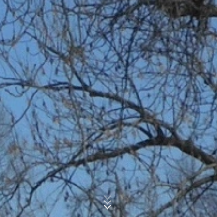
информация от името на оператора на този уебсайт,
Subject*
за да оцени използването от вас на уебсайта, да
състави доклади за дейността на уебсайта и да
предостави други услуги относно дейността на
уебсайта и използването на Интернет за оператора
на уебсайта. IP адресът, предаден от вашия браузър
Message
като част от Google Analytics, няма да бъде обединен
с други данни, съхранявани от Google.
Приставка за браузър
Можете да предотвратите съхраняването на тези
бисквитки, като изберете подходящите настройки в
браузъра си.
Искаме обаче да отбележим, че това
може да означава, че няма да можете да се
насладите на пълната функционалност на този
уебсайт. Можете също така да предотвратите
Upload your resume
предаването на данните, генерирани от бисквитки за
използването на уебсайта ви (вкл. Вашия IP адрес), и
CHOOSE A FILE
обработката на тези данни от Google, като изтеглите
и инсталирате приставката за браузър, достъпна на
Тип на файла: PDF
| Размер на файла:
0
MB
следната връзка:
https://tools.google.com/dlpage/gaoptout?hl=en
CHOOSE A FILE