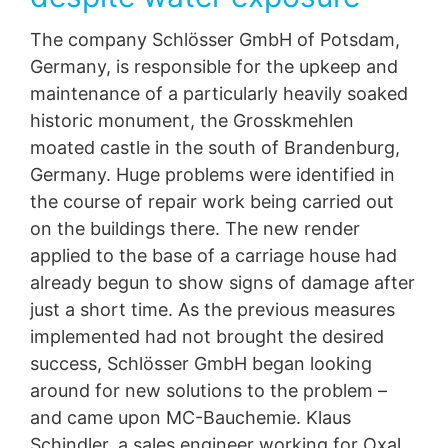
трета страна в стандартен, машинно четим формат.
The company Schlösser GmbH of Potsdam,
Ако се нуждаете от директно прехвърляне на данни
на друга отговорна страна, това ще бъде направено
Germany, is responsible for the upkeep and
само до степента, която е технически осъществима.
maintenance of a particularly heavily soaked
historic monument, the Grosskmehlen
Информация, корекция, блокиране, изтриване
Както е разрешено от чл.
15 GDPR, имате право да
moated castle in the south of Brandenburg,
Ви бъде предоставена по всяко време безплатна
Germany. Huge problems were identified in
информация за личните Ви данни, които се
the course of repair work being carried out
съхраняват. Също така имате право тези данни да
бъдат коригирани, блокирани или изтрити.
on the buildings there. The new render
applied to the base of a carriage house had
already begun to show signs of damage after
just a short time. As the previous measures
implemented had not brought the desired
success, Schlösser GmbH began looking
around for new solutions to the problem –
and came upon MC-Bauchemie. Klaus
Schindler, a sales engineer working for Oxal