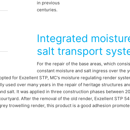
in previous
great success. MC was also able to
centuries.
 of the project with its moisture regulating
r system Exzellent STP.
Integrated moistur
salt transport sys
For the repair of the base areas, which cons
constant moisture and salt ingress over the 
 opted for Exzellent STP, MC's moisture regulating render syst
ly used over many years in the repair of heritage structures a
nd salt. It was applied in three construction phases between 20
courtyard. After the removal of the old render, Exzellent STP 540
grey trowelling render, this product is a good adhesion promot