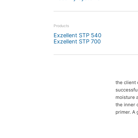
Palace have resulted in 
contribute to the success
Products
and salt transport plaste
Exzellent STP 540
Exzellent STP 700
the client
successful
moisture a
the inner 
primer. A 