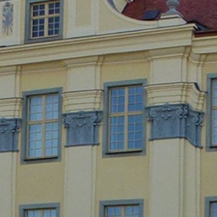
ите, генерирани от бисквитки за използването на уебсайта ви (в
 и инсталирате приставката за браузър, достъпна на следната връ
ut?hl=en
нни
на вашите данни от Google Analytics, като кликнете върху след
рати събирането на вашите данни при бъдещи посещения на този 
lytics обработва потребителски данни, вижте Декларацията за п
answer/6004245?hl=en
възлагане на външни изпълнители на обработката на нашите да
защита на данните, когато използваме Google Analytics.
ouTube, който се управлява от Google.
Оператор на страниците е 
осетите една от нашите страници с приставка за YouTube, се у
нформиран за това коя от нашите страници сте посетили. Ако сте
ведението си при сърфиране директно с личния си профил. Мож
uTube се използва, за да направи нашия уебсайт привлекателен.