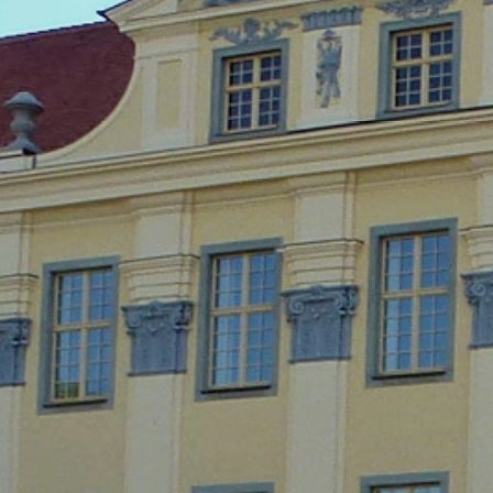
да предотвратите предаването на данн
тези данни от Google, като изтеглите
https://tools.google.com/dlpage/gaopto
Subject*
Възражение срещу събирането на да
Можете да предотвратите събирането 
бисквитка за отказ, за да се предотв
Disable Google Analytics
За повече информация как Google Ana
Message
https://support.google.com/analytics/
Изнесена обработка на данни
Сключихме споразумение с Google за 
изисквания на германските органи за 
You Tube
Нашият уебсайт използва плъгини от Y
Бруно, Калифорния 94066, САЩ. Ако п
YouTube. Тук сървърът на YouTube е и
Upload your resume
YouTube ви позволява да свържете по
излезете от акаунта си в YouTube. Yo