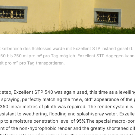
ckelbereich des Schlosses wurde mit Exzellent STP instand gesetzt
n 150 bis 250 ml pro m² pro Tag möglich. Exzellent STP dagegen kann
eit pro m² pro Tag transportieren.
t step, Exzellent STP 540 was again used, this time as a levellin
 spraying, perfectly matching the “new, old” appearance of the pa
350 linear metres of plinth was repaired. The render system is 
esistant to weathering, flooding and splash/spray water. Exzel
p to a moisture penetration level of 95%.The special macro-po
nt of the non-hydrophobic render and the greatly shortened diff