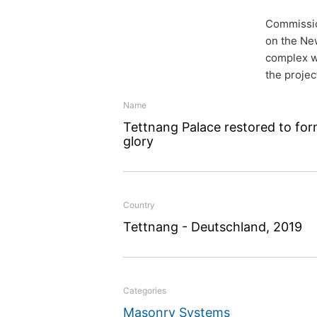
Commission
on the New
complex wa
the projec
Name
Tettnang Palace restored to fo
Tettnan
glory
restored
Country
glory
Tettnang - Deutschland, 2019
Commissioned by the sta
Categories
several painstaking year
Masonry Systems