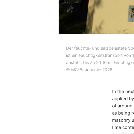
Der feuchte- und salzbelastete So
ist ein Feuchtigkeitstransport vo
ansteht, bis zu 2.100 ml Feuchtigk
© MC-Bauchemie 2026
In the nex
applied by
of around 
as being r
masonry u
lime conte