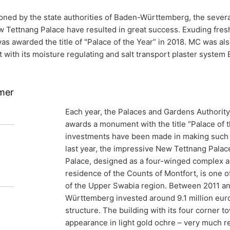
ed by the state authorities of Baden-Württemberg, the several
 Tettnang Palace have resulted in great success. Exuding fres
s awarded the title of "Palace of the Year” in 2018. MC was als
t with its moisture regulating and salt transport plaster system 
rmer
g Palace
Each year, the Palaces and Gardens Authorit
awards a monument with the title “Palace of 
 to former
investments have been made in making such h
last year, the impressive New Tettnang Pala
Palace, designed as a four-winged complex and
residence of the Counts of Montfort, is one 
of the Upper Swabia region. Between 2011 an
Württemberg invested around 9.1 million euro
te authorities of Baden-Württemberg, the
structure. The building with its four corner 
appearance in light gold ochre – very much r
s of restoration work on the New Tettnang