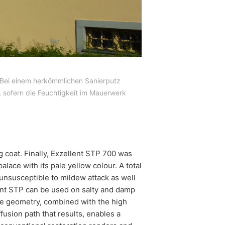
. Bei einem herkömmlichen Sanierputz
, sofern die Feuchtigkeit im Mauerwerk
g coat. Finally, Exzellent STP 700 was
lace with its pale yellow colour. A total
unsusceptible to mildew attack as well
lent STP can be used on salty and damp
re geometry, combined with the high
usion path that results, enables a