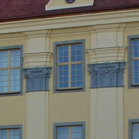
кл. Вашия IP адрес), и обработката на
зка:
ната връзка.
Ще бъде зададена
сайт:
оверителност на Google:
нни и изпълняваме изцяло строгите
YouTube LLC, 901 Cherry Ave., Сан
становява връзка със сървърите на
 влезли в акаунта си в YouTube,
ете да предотвратите това, като
 Това представлява оправдан интерес