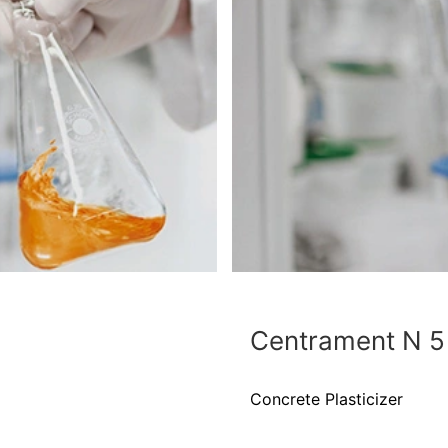
Centrament N 5
Concrete Plasticizer