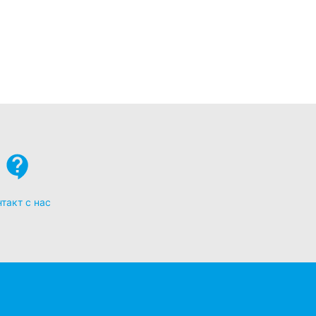
такт с нас