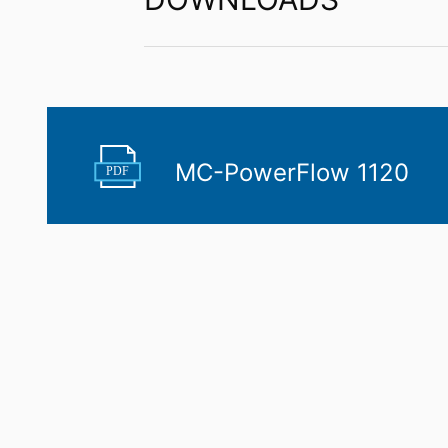
MC-PowerFlow 1120
PDF