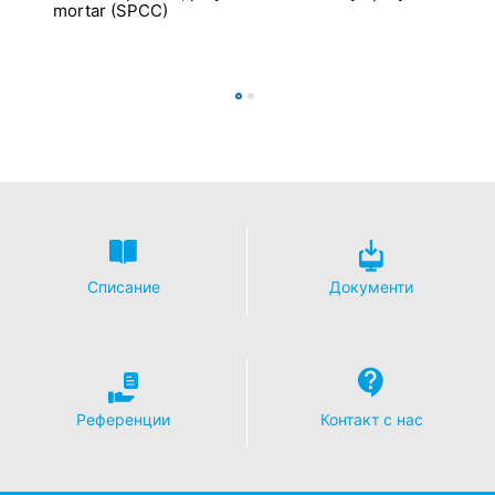
mortar (SPCC)
ефект. Достатъчен е неформален имейл, отправящ
това искане. Данните, обработени преди да получим
вашата заявка, все още могат да бъдат законно
обработени
.
Право на подаване на жалби до регулаторните
органи
Ако е налице нарушение на законодателството за
защита на данните, засегнатото лице може да
подаде жалба до компетентните регулаторни
органи.
Компетентният регулаторен орган по
въпроси, свързани със законодателството за защита
на данните е
:
Списание
Документи
Landesbeauftragte für Datenschutz und
Informationsfreiheit NRW, Düsseldorf.
Право на преносимост на данните
Имате право да имате данни, които обработваме въз
основа на вашето съгласие или в изпълнение на
Референции
Контакт с нас
договор, автоматично предоставени на вас или на
трета страна в стандартен, машинно четим формат.
Ако се нуждаете от директно прехвърляне на данни