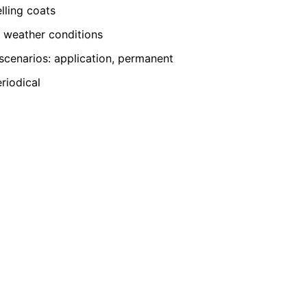
lling coats
 weather conditions
де жалба до компетентните
cenarios: application, permanent
а защита на данните е
:
riodical
 договор, автоматично предоставени
ърляне на данни на друга отговорна
нформация за личните Ви данни, които