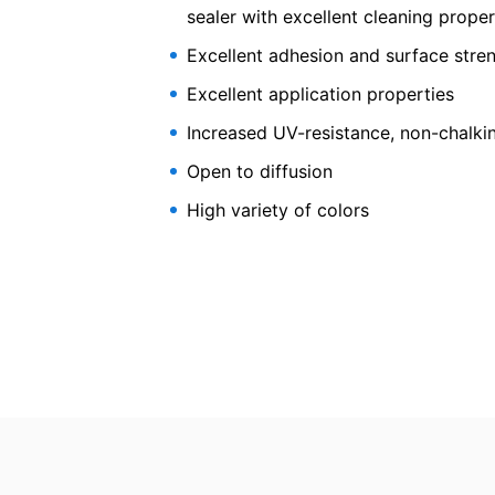
sealer with excellent cleaning proper
Информация, корекция, блокиране, 
Както е разрешено от чл.
15 GDPR, им
Excellent adhesion and surface stre
се съхраняват. Също така имате прав
Excellent application properties
MC-DUR
Increased UV-resistance, non-chalki
Open to diffusion
High variety of colors
Water-based, pigmented 