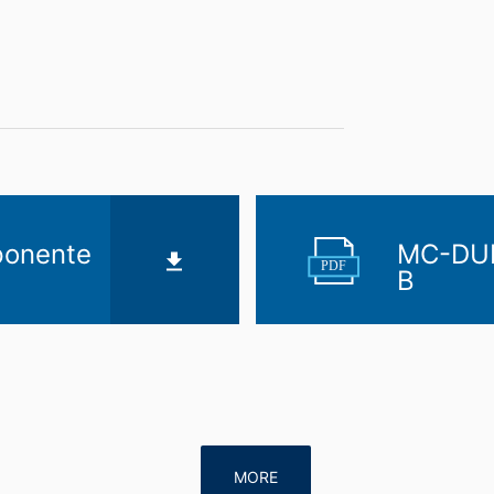
ponente
MC-DUR
PDF
B
MORE