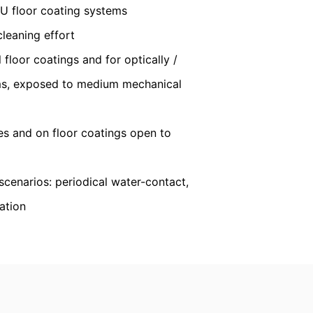
PU floor coating systems
нформация за личните Ви данни, които
cleaning effort
l floor coatings and for optically /
ems, exposed to medium mechanical
ces and on floor coatings open to
enarios: periodical water-contact,
ation