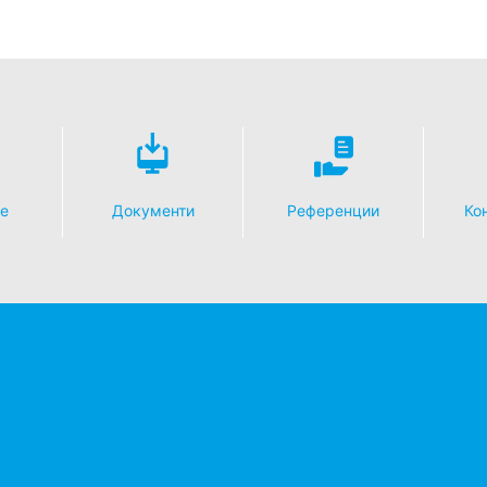
е
Документи
Референции
Кон