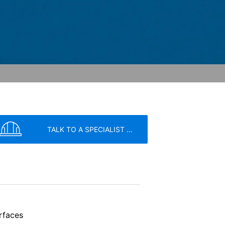
YouTube LLC, 901 Cherry Ave., Сан
становява връзка със сървърите на
 влезли в акаунта си в YouTube,
ете да предотвратите това, като
 Това представлява оправдан интерес
ни можете да намерите в
глите съгласието си по всяко време с
 получим вашата заявка, все още
TALK TO A SPECIALIST ...
де жалба до компетентните
а защита на данните е
:
vice
apply.
 договор, автоматично предоставени
ърляне на данни на друга отговорна
rfaces
SEND