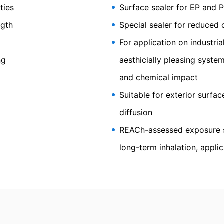
ties
Surface sealer for EP and 
изтриване
ате право да Ви бъде предоставена по всяко време безплатна и
ngth
Special sealer for reduced 
о тези данни да бъдат коригирани, блокирани или изтрити.
For application on industria
 2095 F
ng
aesthicially pleasing syst
and chemical impact
Suitable for exterior surfa
special polyurethane sealer
diffusion
REACh-assessed exposure sc
long-term inhalation, applic