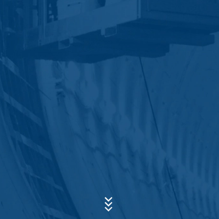
запитвания (член 6, параграф 1 (е) от ОРЗД). Освен
това от нас се изисква да водим записи въз основа
Subject*
на търговски и фискални разпоредби (член 6,
параграф 1, буква в) от GDPR). Данните се предават
на нашия доставчик на хостинг услуги, който хоства
уебсайта от наше име. Преминаване към трети не се
Message
извършва. Планираме да съхраняваме горните
данни за период от 10 години и след това да ги
изтрием. Предаването до трети страни извън
Европейското икономическо пространство не е
предвидено.
Google Analytics
Този уебсайт използва Google Analytics, услуга за
уеб анализ.
Той се управлява от Google Inc., 1600
Amphitheatre Parkway, Mountain View, CA 94043, USA.
Upload your resume
Google Analytics използва така наречените
„бисквитки“. Това са текстови файлове, които се
CHOOSE A FILE
съхраняват на вашия компютър и позволяват анализ
на използването на уебсайта от вас.Информацията,
Тип на файла: PDF
| Размер на файла:
0
MB
генерирана от бисквитката за вашето използване на
този уебсайт, обикновено се предава на сървър на
CHOOSE A FILE