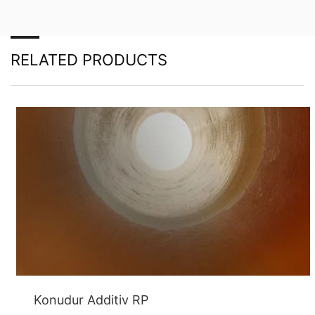
Калифорния 94066, САЩ. Ако посетите една от
нашите страници с приставка за YouTube, се
установява връзка със сървърите на YouTube. Тук
сървърът на YouTube е информиран за това коя от
RELATED PRODUCTS
нашите страници сте посетили. Ако сте влезли в
акаунта си в YouTube, YouTube ви позволява да
свържете поведението си при сърфиране директно
с личния си профил. Можете да предотвратите това,
като излезете от акаунта си в YouTube. YouTube се
използва, за да направи нашия уебсайт
привлекателен. Това представлява оправдан
интерес съгласно чл. 6 Параграф 1 (е) GDPR.
Допълнителна информация за обработката на
потребителски данни можете да намерите в
декларацията за защита на данните на YouTube на
адрес
https://www.google.de/intl/de/policies/privacy
.
Отмяна на вашето съгласие за обработката на
вашите данни
Някои операции по обработка на данни са възможни
само с вашето изрично съгласие.
Можете да
Konudur Additiv RP
оттеглите съгласието си по всяко време с бъдещ