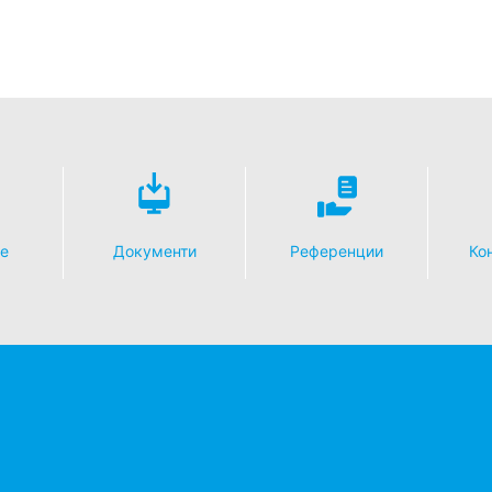
е
Документи
Референции
Кон