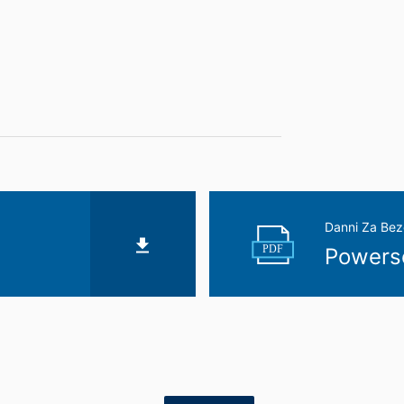
Danni Za Bez
PDF
Powers