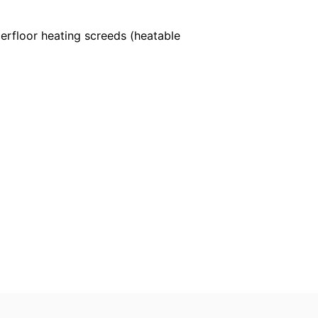
нформация за личните Ви данни, които
nderfloor heating screeds (heatable