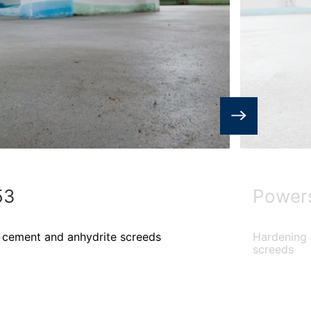
53
Power
r cement and anhydrite screeds
Hardening 
screeds