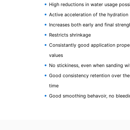
Информация, корекция, блокиране, 
High reductions in water usage possib
Както е разрешено от чл.
15 GDPR, им
Active acceleration of the hydration
се съхраняват. Също така имате прав
Increases both early and final streng
Powersc
Restricts shrinkage
Consistantly good application proper
values
High-performance harden
No stickiness, even when sanding wit
enabling easy applicatio
Good consistency retention over the f
time
Good smoothing behavoir, no bleedi