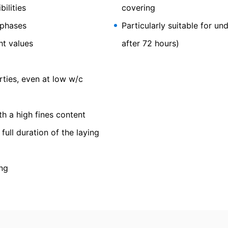
изтриване
ilities
covering
ате право да Ви бъде предоставена по всяко време безплатна и
 phases
Particularly suitable for u
о тези данни да бъдат коригирани, блокирани или изтрити.
ht values
after 72 hours)
reed rapid
ties, even at low w/c
ing accelerator for cement screeds,
h a high fines content
n and fast drying
ull duration of the laying
ng