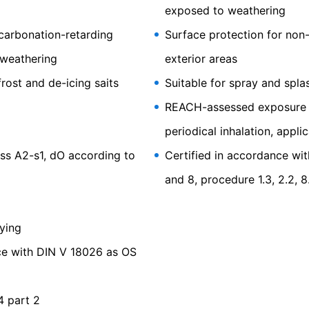
латорните органи
exposed to weathering
елството за защита на данните, засегнатото лице може да пода
 coating
гулаторен орган по въпроси, свързани със законодателството з
carbonation-retarding
Surface protection for non
Informationsfreiheit NRW, Düsseldorf.
 weathering
exterior areas
rost and de-icing saits
Suitable for spray and spla
бработваме въз основа на вашето съгласие или в изпълнение на
ртен, машинно четим формат.
Ако се нуждаете от директно прехв
REACH-assessed exposure sc
 до степента, която е технически осъществима.
periodical inhalation, appli
изтриване
ате право да Ви бъде предоставена по всяко време безплатна и
ass A2-s1, dO according to
Certified in accordance wit
о тези данни да бъдат коригирани, блокирани или изтрити.
and 8, procedure 1.3, 2.2, 8
aying
ce with DIN V 18026 as OS
4 part 2