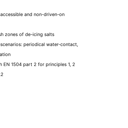
де жалба до компетентните
а защита на данните е
:
-accessible and non-driven-on
sh zones of de-icing salts
 договор, автоматично предоставени
ърляне на данни на друга отговорна
enarios: periodical water-contact,
cation
нформация за личните Ви данни, които
h EN 1504 part 2 for principles 1, 2
.2