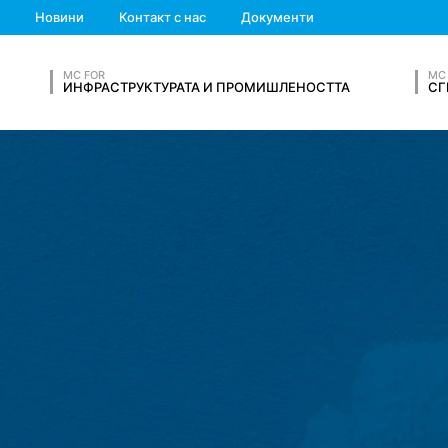
п
We'll get back to you
а
Новини
Контакт с нас
Документи
Feel free to contact 
MC FOR
MC
данни от други източници.
Регистрационните файлове на сървъра
ИНФРАСТРУКТУРАТА И ПРОМИШЛЕНОСТТА
СГ
на данните се извършва от съображения за сигурност, напр. за 
и по доказателствени причини, те се изключват от изтриването, 
обработката е ограничена.
OUR RESUME
да се свържете с нас доброволно онлайн.
Като част от формата 
 телефонни номера, имейл адрес), темата и съдържанието на ва
и, за да отговорим на вашата заявка. Чрез обработката на дан
 6, параграф 1 (е) от ОРЗД). Освен това от нас се изисква да в
ф 1, буква в) от GDPR). Данните се предават на нашия доставчик
ъм трети не се извършва. Планираме да съхраняваме горните да
Lastname*
трети страни извън Европейското икономическо пространство не
s, услуга за уеб анализ.
Той се управлява от Google Inc., 1600 Am
а така наречените „бисквитки“. Това са текстови файлове, които
Phone Number
 уебсайта от вас.Информацията, генерирана от бисквитката за в
oogle в САЩ и се съхранява там. Бисквитките на Google Analytic