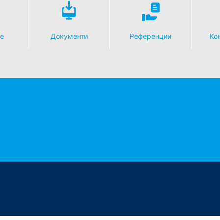
е
Документи
Референции
Кон