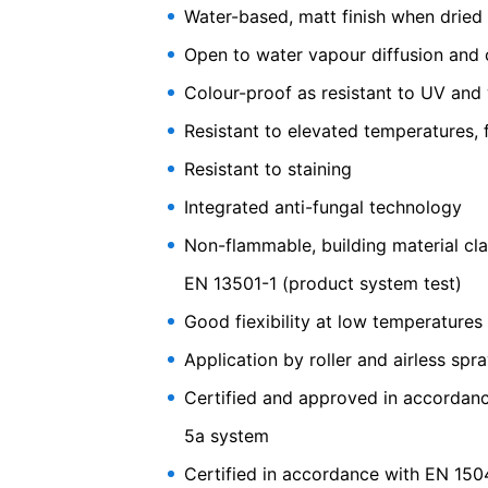
Право на подаване на жалби до регу
Water-based, matt finish when dried
Ако е налице нарушение на законодат
pigmented high flexible
регулаторни органи.
Компетентният ре
Open to water vapour diffusion and 
Landesbeauftragte für Datenschutz und 
Colour-proof as resistant to UV and
Право на преносимост на данните
Resistant to elevated temperatures, f
Имате право да имате данни, които о
на вас или на трета страна в станда
Resistant to staining
страна, това ще бъде направено само
Integrated anti-fungal technology
Информация, корекция, блокиране, 
Както е разрешено от чл.
15 GDPR, им
Non-flammable, building material cl
се съхраняват. Също така имате прав
EN 13501-1 (product system test)
Good fiexibility at low temperatures
Application by roller and airless spr
Certified and approved in accordan
5a system
Certified in accordance with EN 150