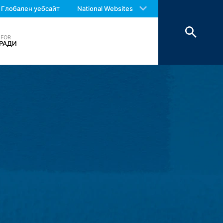
 with an answer as soon as possible.
Глобален уебсайт
National Websites
us again should you find necessary.
 FOR
 се съхраняват за максимум 7 дни и
РАДИ
изясняване на случаи на злоупотреба.
докато инцидентът не бъде
за контакт, ние събираме лични данни
шето съобщение, както и брошури,
ните ние имаме легитимен интерес да
одим записи въз основа на търговски и
 на хостинг услуги, който хоства
нни за период от 10 години и след
 е предвидено.
phitheatre Parkway, Mountain View, CA
 се съхраняват на вашия компютър и
ашето използване на този уебсайт,
s се съхраняват въз основа на чл. 6